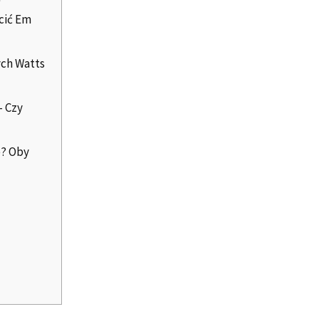
cić Em
ch Watts
– Czy
e? Oby