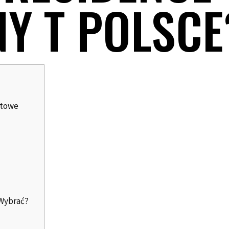
Y T POLSCE?
rtowe
Wybrać?