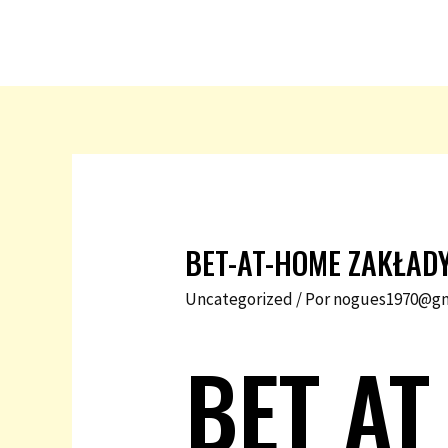
BET-AT-HOME ZAKŁAD
Uncategorized
/ Por
nogues1970@gm
BET AT