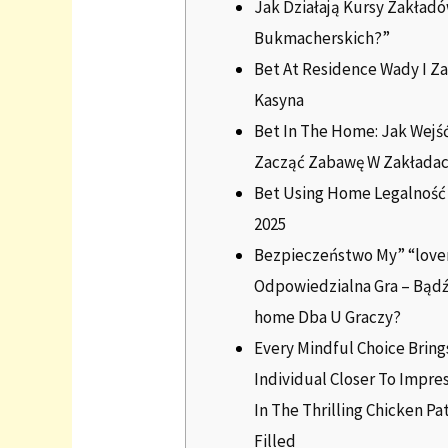
Jak Działają Kursy Zakład
Bukmacherskich?”
Bet At Residence Wady I Za
Kasyna
Bet In The Home: Jak Wejś
Zacząć Zabawę W Zakłada
Bet Using Home Legalność
2025
Bezpieczeństwo My” “love
Odpowiedzialna Gra – Bądź
home Dba U Graczy?
Every Mindful Choice Bring
Individual Closer To Impre
In The Thrilling Chicken P
Filled