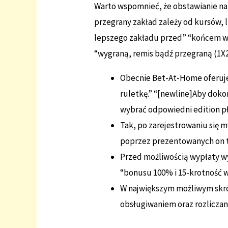
Warto wspomnieć, że obstawianie n
przegrany zakład zależy od kursów, l
lepszego zakładu przed” “końcem wy
“wygraną, remis bądź przegraną (1X2
Obecnie Bet-At-Home oferuje s
ruletkę.” “[newline]Aby dokon
wybrać odpowiedni edition pł
Tak, po zarejestrowaniu się 
poprzez prezentowanych on t
Przed możliwością wypłaty wy
“bonusu 100% i 15-krotność w
W największym możliwym skrócie
obsługiwaniem oraz rozlicza