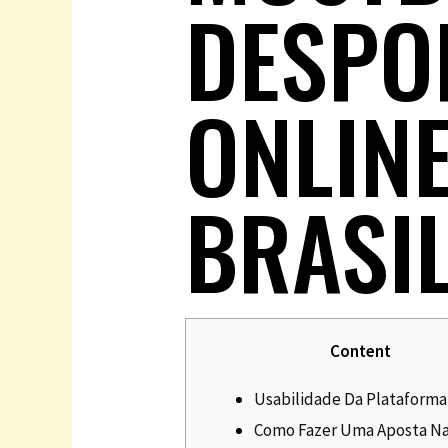
DESPO
ONLINE
BRASI
Content
Usabilidade Da Plataforma
Como Fazer Uma Aposta N