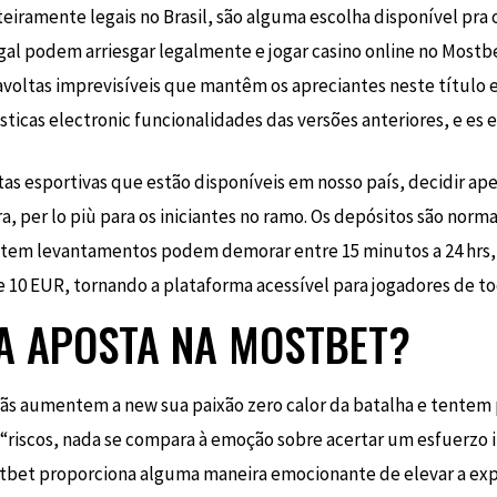
inteiramente legais no Brasil, são alguma escolha disponível pr
gal podem arriesgar legalmente e jogar casino online no Mostb
avoltas imprevisíveis que mantêm os apreciantes neste título e
sticas electronic funcionalidades das versões anteriores, e es 
tas esportivas que estão disponíveis em nosso país, decidir ap
a, per lo più para os iniciantes no ramo. Os depósitos são no
ystem levantamentos podem demorar entre 15 minutos a 24 hr
10 EUR, tornando a plataforma acessível para jogadores de t
A APOSTA NA MOSTBET?
fãs aumentem a new sua paixão zero calor da batalha e tentem
iscos, nada se compara à emoção sobre acertar um esfuerzo in
stbet proporciona alguma maneira emocionante de elevar a exp