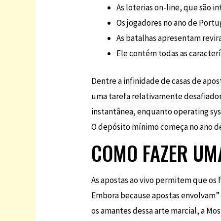
As loterias on-line, que são 
Os jogadores no ano de Portu
As batalhas apresentam revir
Ele contém todas as caracterí
Dentre a infinidade de casas de apos
uma tarefa relativamente desafiador
instantânea, enquanto operating s
O depósito mínimo começa no ano de 
COMO FAZER UM
As apostas ao vivo permitem que os 
Embora because apostas envolvam” “r
os amantes dessa arte marcial, a Mo