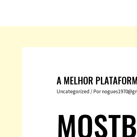
A MELHOR PLATAFORMA
Uncategorized
/ Por
nogues1970@gm
MOSTB