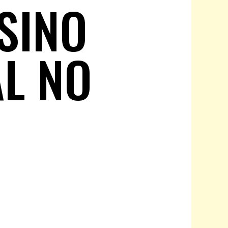
SINO
AL NO