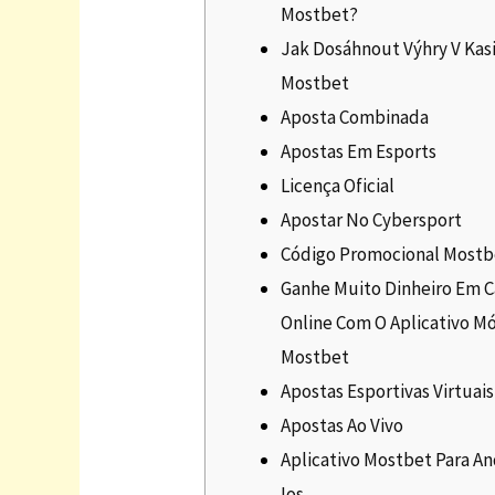
Mostbet?
Jak Dosáhnout Výhry V Kas
Mostbet
Aposta Combinada
Apostas Em Esports
Licença Oficial
Apostar No Cybersport
Código Promocional Mostb
Ganhe Muito Dinheiro Em C
Online Com O Aplicativo M
Mostbet
Apostas Esportivas Virtuais
Apostas Ao Vivo
Aplicativo Mostbet Para An
Ios