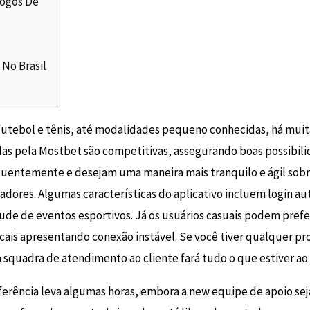
ogos De
 No Brasil
utebol e tênis, até modalidades pequeno conhecidas, há muitas
das pela Mostbet são competitivas, assegurando boas possibili
uentemente e desejam uma maneira mais tranquilo e ágil sobre
ores. Algumas características do aplicativo incluem login aut
tude de eventos esportivos. Já os usuários casuais podem prefe
ocais apresentando conexão instável. Se você tiver qualquer 
 squadra de atendimento ao cliente fará tudo o que estiver ao 
erência leva algumas horas, embora a new equipe de apoio s