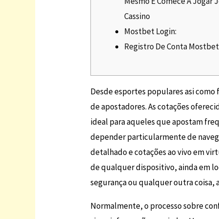
Mesmo E Comece A Jogar J
Cassino
Mostbet Login:
Registro De Conta Mostbet
Desde esportes populares asi como f
de apostadores. As cotações ofereci
ideal para aqueles que apostam freq
depender particularmente de navegad
detalhado e cotações ao vivo em vir
de qualquer dispositivo, ainda em l
segurança ou qualquer outra coisa, a
Normalmente, o processo sobre conf