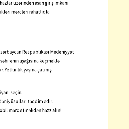
hazlar üzərindən asan giriş imkanı
ikləri mərcləri rahatlıqla
 Azərbaycan Respublikası Mədəniyyət
s səhifənin aşağısına keçməklə
. Yetkinlik yaşına çatmış
yanı seçin.
dəniş üsulları təqdim edir.
obil mərc etməkdən həzz alın!