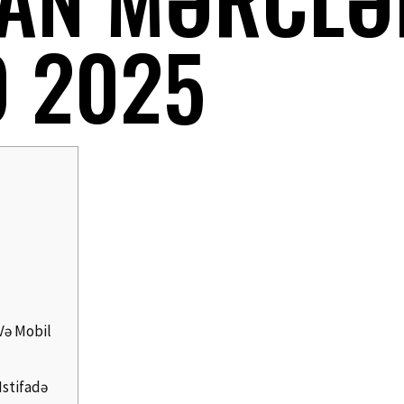
O 2025
l
 Və Mobil
stifadə