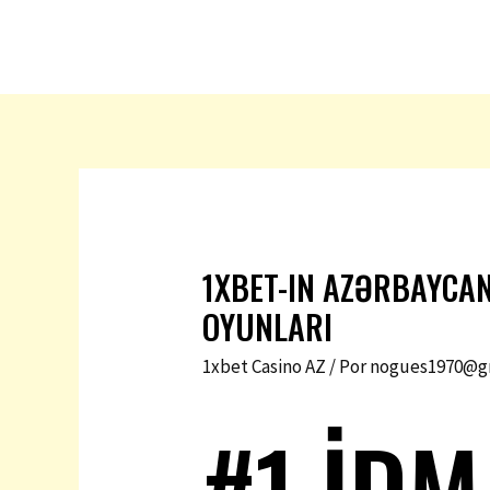
1XBET-IN AZƏRBAYCA
OYUNLARI
1xbet Casino AZ
/ Por
nogues1970@g
#1 İD