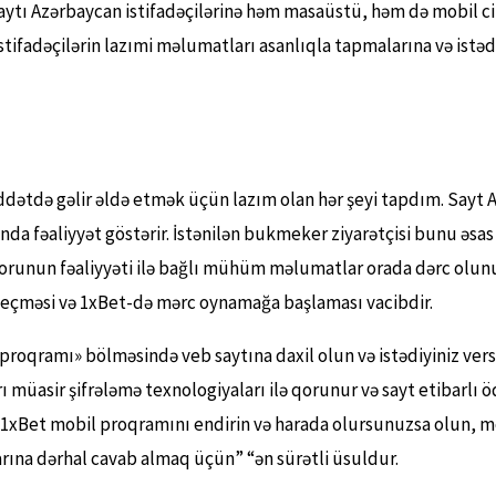
aytı Azərbaycan istifadəçilərinə həm masaüstü, həm də mobil ci
istifadəçilərin lazımi məlumatları asanlıqla tapmalarına və istəd
ətdə gəlir əldə etmək üçün lazım olan hər şeyi tapdım. Sayt
sında fəaliyyət göstərir. İstənilən bukmeker ziyarətçisi bunu əsa
runun fəaliyyəti ilə bağlı mühüm məlumatlar orada dərc olunur
 keçməsi və 1xBet-də mərc oynamağa başlaması vacibdir.
qramı» bölməsində veb saytına daxil olun və istədiyiniz versi
müasir şifrələmə texnologiyaları ilə qorunur və sayt etibarlı ö
1xBet mobil proqramını endirin və harada olursunuzsa olun, m
llarına dərhal cavab almaq üçün” “ən sürətli üsuldur.