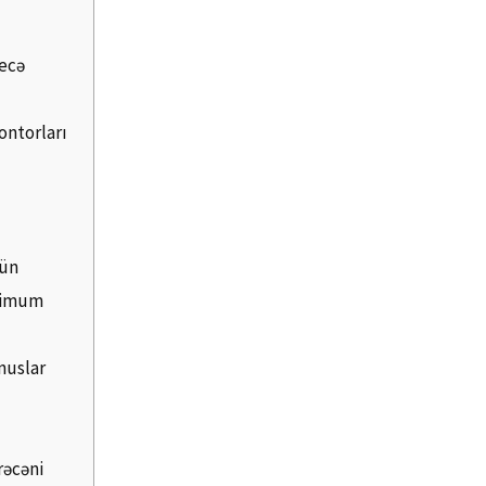
Necə
ntorları
tün
ksimum
nuslar
ərəcəni