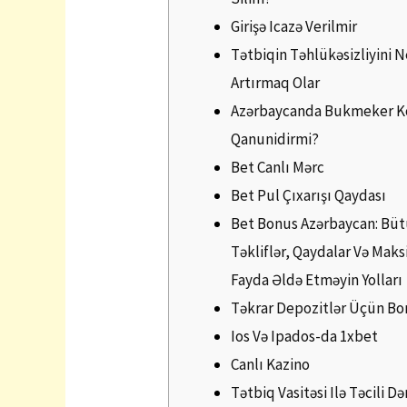
Girişə Icazə Verilmir
Tətbiqin Təhlükəsizliyini 
Artırmaq Olar
Azərbaycanda Bukmeker Ko
Qanunidirmi?
Bet Canlı Mərc
Bet Pul Çıxarışı Qaydası
Bet Bonus Azərbaycan: Bü
Təkliflər, Qaydalar Və Ma
Fayda Əldə Etməyin Yolları
Təkrar Depozitlər Üçün Bo
Ios Və Ipados-da 1xbet
Canlı Kazino
Tətbiq Vasitəsi Ilə Təcili D