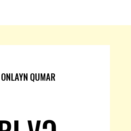
Ə ONLAYN QUMAR
RI VƏ