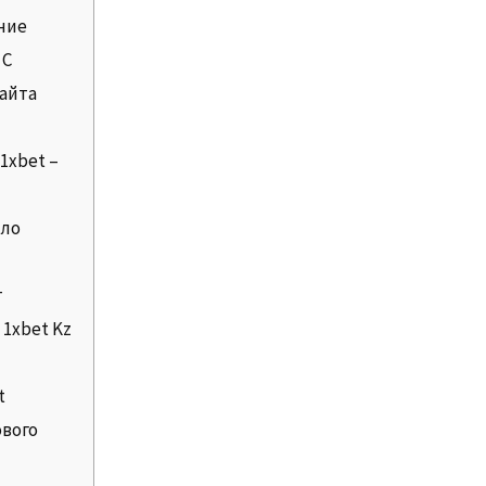
ние
 С
айта
1xbet –
ало
т
1хbet Kz
t
ового