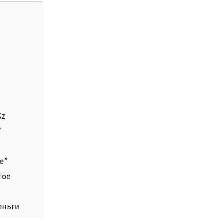
Kz
”
ne”
тое
еньги