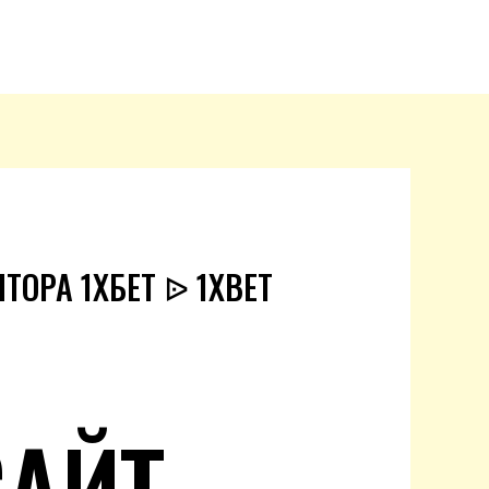
ТОРА 1ХБЕТ ᐉ 1XBET
АЙТ