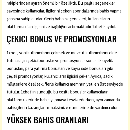
rakiplerinden ayıran önemli bir özelliktir. Bu çeşitli seçenekler
sayesinde kullanıcılar, ilgilerini çeken spor dallarında bahis yapma
şansına sahip olurlar. Geniş bahis seçenekleri, kullanıcıların
platforma olan ilgisini ve bağlılığını artırmaktadır
1xbet kaydol
.
ÇEKICI BONUS VE PROMOSYONLAR
1xbet, yeni kullanıcılarını çekmek ve mevcut kullanıcılarını elde
tutmak için çekici bonuslar ve promosyonlar sunar. İlk üyelik
bonusları, para yatırma bonusları ve kayıp iade bonusları gibi
çeşitli promosyonlar, kullanıcıların ilgisini çeker. Ayrıca, sadık
müşterilere özel tekliflerle kullanıcı memnuniyeti en üst seviyede
tutulur. 1xbet’in sunduğu bu çeşitli bonuslar kullanıcıların
platform üzerinde bahis yapmaya teşvik ederken, aynı zamanda
bahisçilerin kazançlarını maksimize etmelerine de yardımcı olur.
YÜKSEK BAHIS ORANLARI