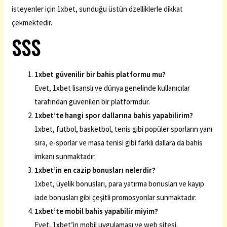
isteyenler için 1xbet, sunduğu üstün özelliklerle dikkat
çekmektedir.
SSS
1xbet güvenilir bir bahis platformu mu?
Evet, 1xbet lisanslı ve dünya genelinde kullanıcılar
tarafından güvenilen bir platformdur.
1xbet’te hangi spor dallarına bahis yapabilirim?
1xbet, futbol, basketbol, tenis gibi popüler sporların yanı
sıra, e-sporlar ve masa tenisi gibi farklı dallara da bahis
imkanı sunmaktadır.
1xbet’in en cazip bonusları nelerdir?
1xbet, üyelik bonusları, para yatırma bonusları ve kayıp
iade bonusları gibi çeşitli promosyonlar sunmaktadır.
1xbet’te mobil bahis yapabilir miyim?
Evet, 1xbet’in mobil uygulaması ve web sitesi,