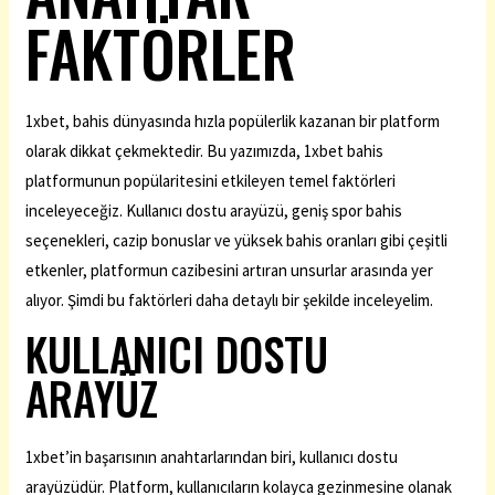
FAKTÖRLER
1xbet, bahis dünyasında hızla popülerlik kazanan bir platform
olarak dikkat çekmektedir. Bu yazımızda, 1xbet bahis
platformunun popülaritesini etkileyen temel faktörleri
inceleyeceğiz. Kullanıcı dostu arayüzü, geniş spor bahis
seçenekleri, cazip bonuslar ve yüksek bahis oranları gibi çeşitli
etkenler, platformun cazibesini artıran unsurlar arasında yer
alıyor. Şimdi bu faktörleri daha detaylı bir şekilde inceleyelim.
KULLANICI DOSTU
ARAYÜZ
1xbet’in başarısının anahtarlarından biri, kullanıcı dostu
arayüzüdür. Platform, kullanıcıların kolayca gezinmesine olanak