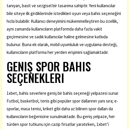
tanıyan, basit ve sezgisel bir tasarıma sahiptir. Yeni kullanıcılar
bile siteye ilk girdiklerinde istedikleri oyun veya bahis seçeneğini
hızla bulabilir. Kullanıcı deneyimini mükemmelleştiren bu özellik,
aynı zamanda kullanıcıların platformda daha fazla vakit
geçirmesine ve sadık kullanıcılar haline gelmesine katkıda
bulunur. Buna ek olarak, mobil uyumluluk ve uygulama desteği,
kullanıcıların platforma her yerden erişimini sağlamaktadır.
GENIŞ SPOR BAHIS
SEÇENEKLERI
1xbet, bahis severlere geniş bir bahis seçeneği yelpazesi sunar.
Futbol, basketbol, tenis gibi popüler spor dallarının yanı sıra; e-
sporlar, masa tenisi, kriket gibi daha az bilinen spor dalları da
kullanıcıların beğenisine sunulmaktadır. Bu geniş yelpaze, her
türden spor tutkunu için cazip fırsatlar yaratırken, 1xbet’i