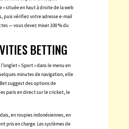
e » située en haut à droite de la web
s, puis vérifiez votre adresse e-mail
ictes — vous devez miser 100 % du
VITIES BETTING
r l’onglet « Sport » dans le menu en
uelques minutes de navigation, elle
RaBet suggest des options de
 paris en direct sur le cricket, le
dais, en roupies indonésiennes, en
ent pris en charge. Les systèmes de