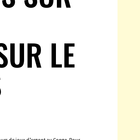
SUR LE
S
teurs de jeux d’argent au Congo. Pour