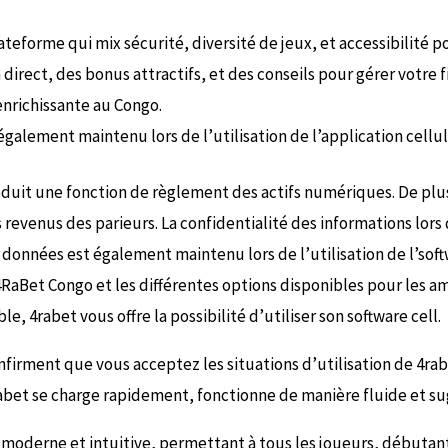
eforme qui mix sécurité, diversité de jeux, et accessibilité po
 direct, des bonus attractifs, et des conseils pour gérer votre f
enrichissante au Congo.
galement maintenu lors de l’utilisation de l’application cellul
oduit une fonction de règlement des actifs numériques. De pl
revenus des parieurs. La confidentialité des informations lors 
données est également maintenu lors de l’utilisation de l’soft
4RaBet Congo et les différentes options disponibles pour les a
, 4rabet vous offre la possibilité d’utiliser son software cell.
firment que vous acceptez les situations d’utilisation de 4rab
rabet se charge rapidement, fonctionne de manière fluide et s
st moderne et intuitive, permettant à tous les joueurs, début