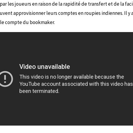
r les joueurs en raison de la rapidité de transfert et de la faci
euvent approvisionner leurs comptes en roupies indiennes. Il 
r le compte du bookmaker.