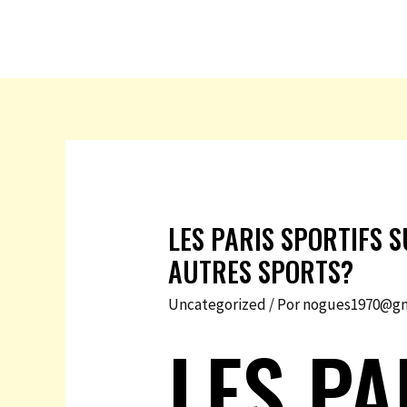
LES PARIS SPORTIFS 
AUTRES SPORTS?
Uncategorized
/ Por
nogues1970@gm
LES PA