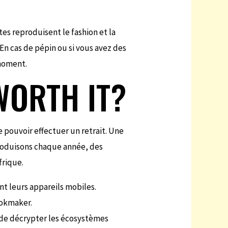
tes reproduisent le fashion et la
 En cas de pépin ou si vous avez des
 moment.
WORTH IT?
 pouvoir effectuer un retrait. Une
produisons chaque année, des
frique.
ant leurs appareils mobiles.
ookmaker.
n de décrypter les écosystèmes