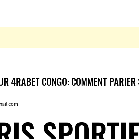
SUR 4RABET CONGO: COMMENT PARIER 
ail.com
RIS SPORTI